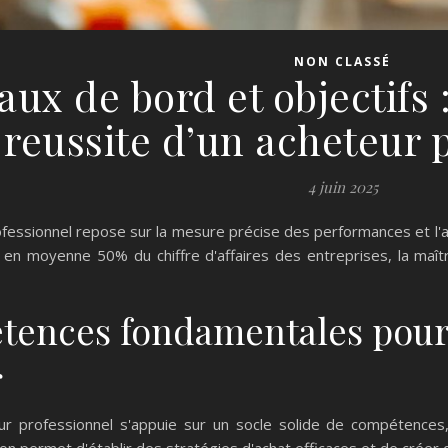
NON CLASSÉ
aux de bord et objectifs 
reussite d’un acheteur 
4 juin 2025
fessionnel repose sur la mesure précise des performances et l'a
 en moyenne 50% du chiffre d'affaires des entreprises, la maîtr
tences fondamentales pour 
r
ur professionnel s'appuie sur un socle solide de compétences,
n permet d'établir des stratégies d'achat efficaces et de créer de