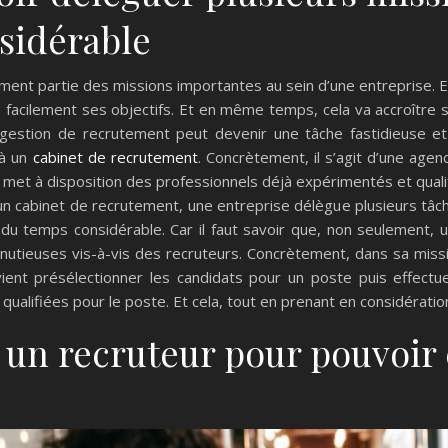
sidérable
ment partie des missions importantes au sein d’une entreprise. Ef
us facilement ses objectifs. Et en même temps, cela va accroîtr
estion de recrutement peut devenir une tâche fastidieuse et c
 à un
cabinet de recrutement
. Concrètement, il s’agit d’une age
lle met à disposition des professionnels déjà expérimentés et qua
à un cabinet de recrutement, une entreprise délègue plusieurs t
du temps considérable. Car il faut savoir que, non seulement, u
tieuses vis-à-vis des recruteurs. Concrètement, dans sa missio
 vient présélectionner les candidats pour un poste puis effectu
ualifiées pour le poste. Et cela, tout en prenant en considération
r un recruteur pour pouvoi